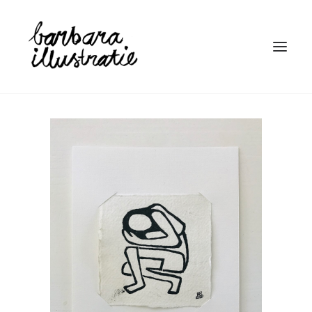
HOME
ILLUSTRATIE
BOEKEN
LINOSNEDE
WIE IS BARBARA
CONTACT