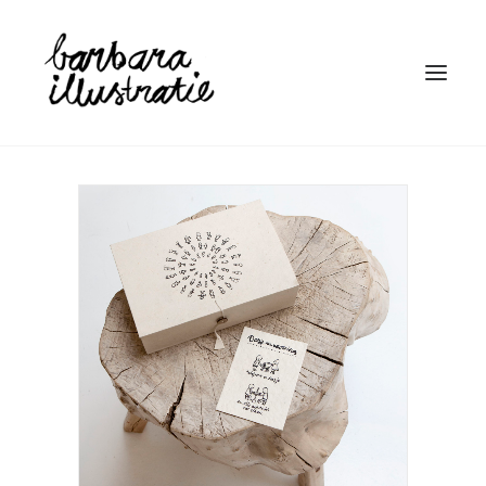
HOME
ILLUSTRATIE
BOEKEN
LINOSNEDE
WIE IS BARBARA
CONTACT