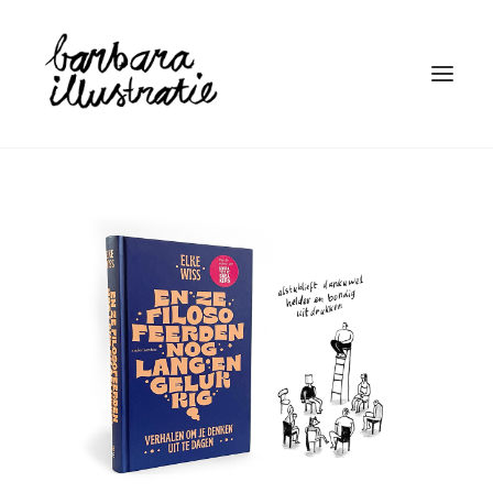
HOME
ILLUSTRATIE
BOEKEN
LINOSNEDE
WIE IS BARBARA
CONTACT