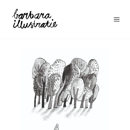
HOME
ILLUSTRATIE
BOEKEN
LINOSNEDE
WIE IS BARBARA
CONTACT