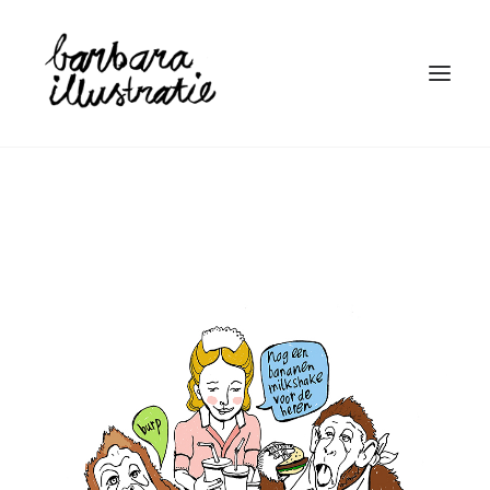
HOME
ILLUSTRATIE
BOEKEN
LINOSNEDE
WIE IS BARBARA
CONTACT