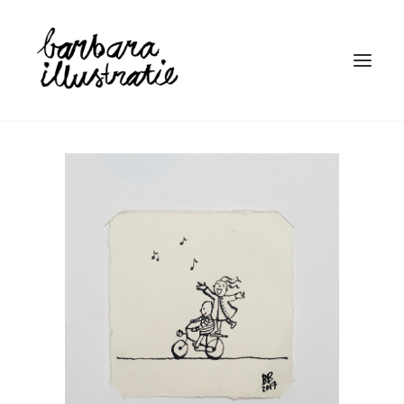
HOME
ILLUSTRATIE
BOEKEN
LINOSNEDE
WIE IS BARBARA
CONTACT