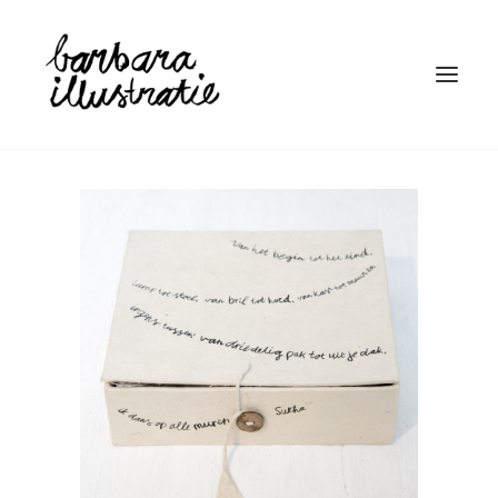
HOME
ILLUSTRATIE
BOEKEN
LINOSNEDE
WIE IS BARBARA
CONTACT