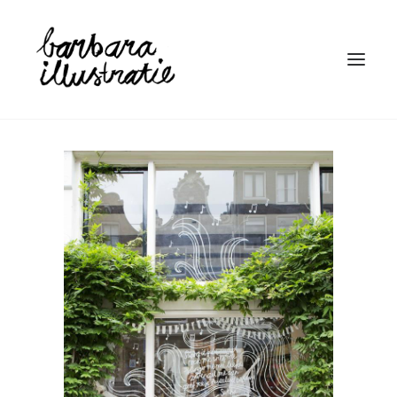
HOME
ILLUSTRATIE
BOEKEN
LINOSNEDE
WIE IS BARBARA
CONTACT